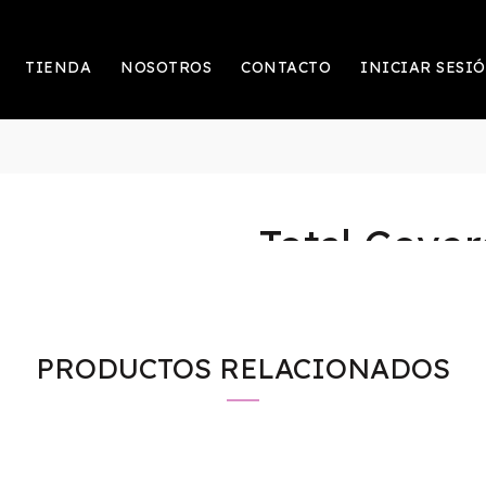
TIENDA
NOSOTROS
CONTACTO
INICIAR SESI
Total Cove
$
206.99
Más que maquillaje, un tratamien
PRODUCTOS RELACIONADOS
Nuestra fórmula de Hidratación 
nutre, protege y mejora visiblem
Porque una piel saludable siem