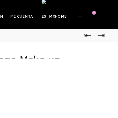
0
ÓN
MI CUENTA
HOME
rage Make up.
to diario para tu piel.
Total está diseñada para unificar el tono mientras
ente la textura del rostro.
pre luce más hermosa.