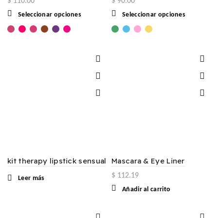
$
110.00
$
90.00
Este
Este
Seleccionar opciones
Seleccionar opciones
producto
producto
tiene
tiene
múltiples
múltiples
variantes.
variantes.
Las
Las
opciones
opciones
se
se
pueden
pueden
elegir
elegir
en
en
la
la
página
página
de
de
producto
producto
kit therapy lipstick sensual
Mascara & Eye Liner
$
112.19
Leer más
Añadir al carrito