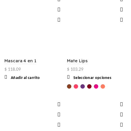
Mascara 4 en 1
Mate Lips
$
118.09
$
103.29
Este
Añadir al carrito
Seleccionar opciones
producto
tiene
múltiples
variantes.
Las
opciones
se
pueden
elegir
en
la