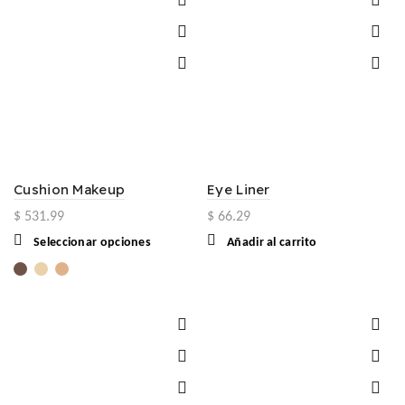
opciones
se
pueden
elegir
en
la
página
de
producto
Cushion Makeup
Eye Liner
$
531.99
$
66.29
Este
Seleccionar opciones
Añadir al carrito
producto
tiene
múltiples
variantes.
Las
opciones
se
pueden
elegir
en
la