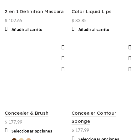
2 en 1 Definition Mascara
Color Liquid Lips
$
102.65
$
83.85
Añadir al carrito
Añadir al carrito
Concealer & Brush
Concealer Contour
Sponge
$
177.99
$
177.99
Este
Seleccionar opciones
producto
Este
Seleccionar opciones