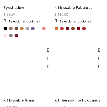
Eyeshadow
kit kissable Fabulous
$
88.59
$
110.00
Este
Este
Seleccionar opciones
Seleccionar opciones
producto
producto
tiene
tiene
múltiples
múltiples
variantes.
variantes.
Las
Las
opciones
opciones
se
se
pueden
pueden
elegir
elegir
en
en
la
la
página
página
de
de
producto
producto
kit kissable Glam
kit therapy lipstick candy