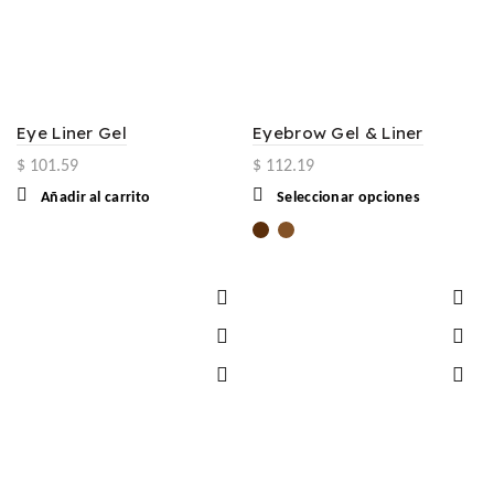
página
de
producto
Eye Liner Gel
Eyebrow Gel & Liner
$
101.59
$
112.19
Este
Añadir al carrito
Seleccionar opciones
producto
tiene
múltiples
variantes.
Las
opciones
se
pueden
elegir
en
la
página
de
producto